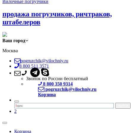
Вилочные погрузчики
продажа погрузчиков, ричтраков,
штабелеров
Ваш город
Москва
pogruzchik@vilochniy.ru
8 800 511 3571
Звонок по России бесплатный
8 800 350 9314
pogruzchik@vilochniy.ru
Корзина
2
Корзина