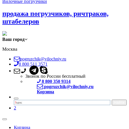
Вилочные погрузчики
продажа погрузчиков, ричтраков,
штабелеров
Ваш город
Москва
pogruzchik@vilochniy.ru
8 800 511 3571
Звонок по России бесплатный
8 800 350 9314
pogruzchik@vilochniy.ru
Корзина
2
Корзина