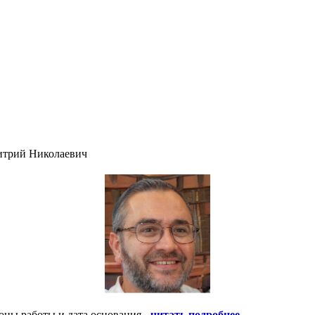
итрий Николаевич
оны работы и дата основания -
читать подробнее
.