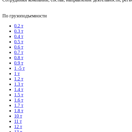
По грузоподъемности
0.2 т
0.3 т
0.4 т
0.5 т
0.6 т
0.7 т
0.8 т
0.9 т
1 -5 т
1 т
1.2 т
1.3 т
1.4 т
1.5 т
1.6 т
1.7 т
1.8 т
10 т
11 т
12 т
13 т