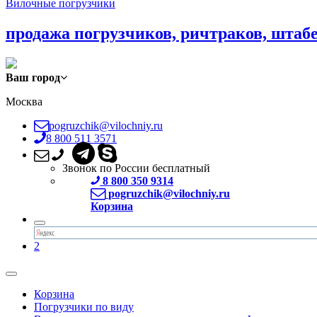
Вилочные погрузчики
продажа погрузчиков, ричтраков, штаб
Ваш город
Москва
pogruzchik@vilochniy.ru
8 800 511 3571
Звонок по России бесплатный
8 800 350 9314
pogruzchik@vilochniy.ru
Корзина
2
Корзина
Погрузчики по виду