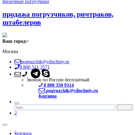
Вилочные погрузчики
продажа погрузчиков, ричтраков,
штабелеров
Ваш город
Москва
pogruzchik@vilochniy.ru
8 800 511 3571
Звонок по России бесплатный
8 800 350 9314
pogruzchik@vilochniy.ru
Корзина
2
Корзина