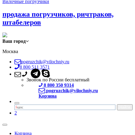
Вилочные погрузчики
продажа погрузчиков, ричтраков,
штабелеров
Ваш город
Москва
pogruzchik@vilochniy.ru
8 800 511 3571
Звонок по России бесплатный
8 800 350 9314
pogruzchik@vilochniy.ru
Корзина
2
Корзина