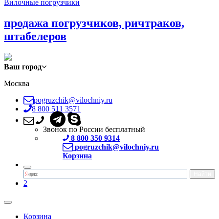
Вилочные погрузчики
продажа погрузчиков, ричтраков,
штабелеров
Ваш город
Москва
pogruzchik@vilochniy.ru
8 800 511 3571
Звонок по России бесплатный
8 800 350 9314
pogruzchik@vilochniy.ru
Корзина
2
Корзина