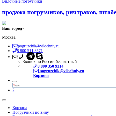
Вилочные погрузчики
продажа погрузчиков, ричтраков, штаб
Ваш город
Москва
pogruzchik@vilochniy.ru
8 800 511 3571
Звонок по России бесплатный
8 800 350 9314
pogruzchik@vilochniy.ru
Корзина
2
Корзина
Погрузчики по виду