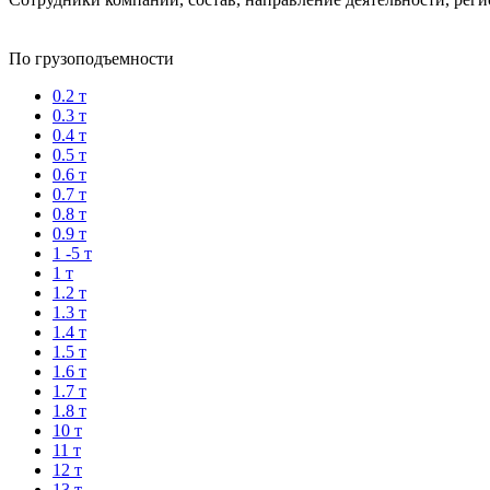
По грузоподъемности
0.2 т
0.3 т
0.4 т
0.5 т
0.6 т
0.7 т
0.8 т
0.9 т
1 -5 т
1 т
1.2 т
1.3 т
1.4 т
1.5 т
1.6 т
1.7 т
1.8 т
10 т
11 т
12 т
13 т