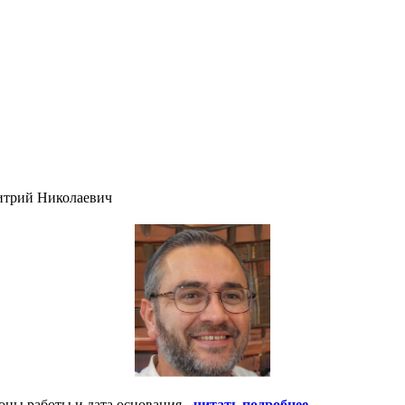
итрий Николаевич
оны работы и дата основания -
читать подробнее
.