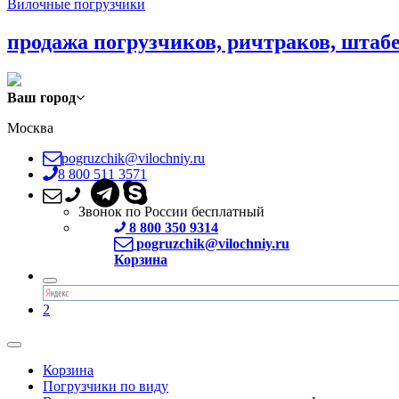
Вилочные погрузчики
продажа погрузчиков, ричтраков, штаб
Ваш город
Москва
pogruzchik@vilochniy.ru
8 800 511 3571
Звонок по России бесплатный
8 800 350 9314
pogruzchik@vilochniy.ru
Корзина
2
Корзина
Погрузчики по виду