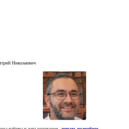
итрий Николаевич
оны работы и дата основания -
читать подробнее
.