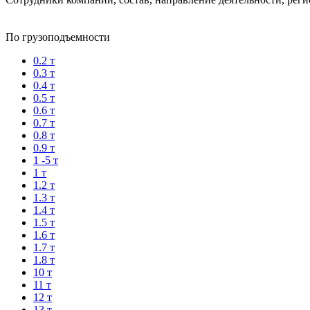
По грузоподъемности
0.2 т
0.3 т
0.4 т
0.5 т
0.6 т
0.7 т
0.8 т
0.9 т
1 -5 т
1 т
1.2 т
1.3 т
1.4 т
1.5 т
1.6 т
1.7 т
1.8 т
10 т
11 т
12 т
13 т