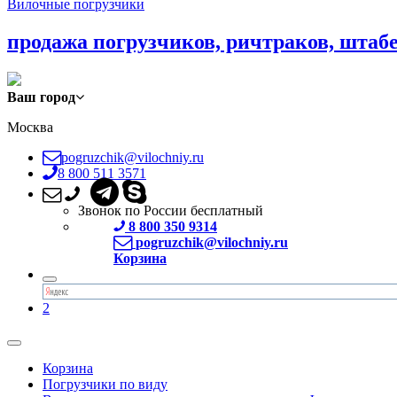
Вилочные погрузчики
продажа погрузчиков, ричтраков, штаб
Ваш город
Москва
pogruzchik@vilochniy.ru
8 800 511 3571
Звонок по России бесплатный
8 800 350 9314
pogruzchik@vilochniy.ru
Корзина
2
Корзина
Погрузчики по виду