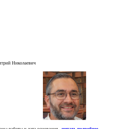
итрий Николаевич
оны работы и дата основания -
читать подробнее
.