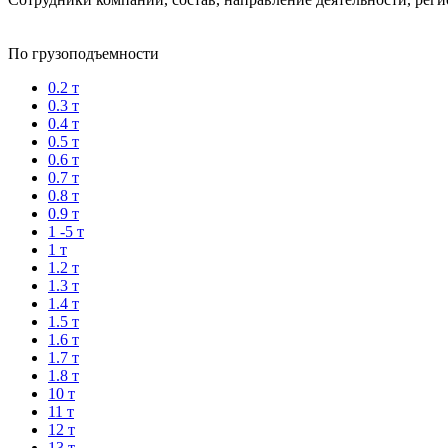
По грузоподъемности
0.2 т
0.3 т
0.4 т
0.5 т
0.6 т
0.7 т
0.8 т
0.9 т
1 -5 т
1 т
1.2 т
1.3 т
1.4 т
1.5 т
1.6 т
1.7 т
1.8 т
10 т
11 т
12 т
13 т