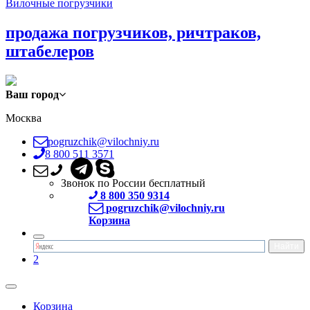
Вилочные погрузчики
продажа погрузчиков, ричтраков,
штабелеров
Ваш город
Москва
pogruzchik@vilochniy.ru
8 800 511 3571
Звонок по России бесплатный
8 800 350 9314
pogruzchik@vilochniy.ru
Корзина
2
Корзина