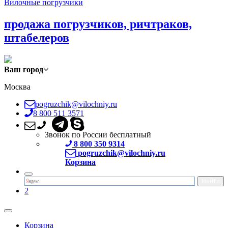
Вилочные погрузчики
продажа погрузчиков, ричтраков,
штабелеров
Ваш город
Москва
pogruzchik@vilochniy.ru
8 800 511 3571
Звонок по России бесплатный
8 800 350 9314
pogruzchik@vilochniy.ru
Корзина
2
Корзина