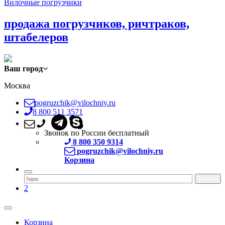
Вилочные погрузчики
продажа погрузчиков, ричтраков,
штабелеров
Ваш город
Москва
pogruzchik@vilochniy.ru
8 800 511 3571
Звонок по России бесплатный
8 800 350 9314
pogruzchik@vilochniy.ru
Корзина
2
Корзина