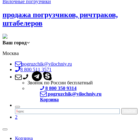
Вилочные погрузчики
продажа погрузчиков, ричтраков,
штабелеров
Ваш город
Москва
pogruzchik@vilochniy.ru
8 800 511 3571
Звонок по России бесплатный
8 800 350 9314
pogruzchik@vilochniy.ru
Корзина
2
Корзина