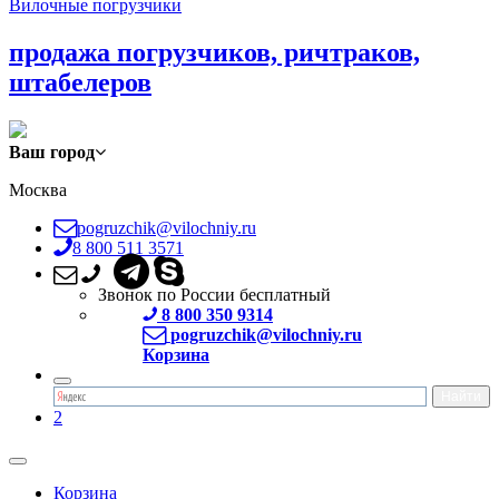
Вилочные погрузчики
продажа погрузчиков, ричтраков,
штабелеров
Ваш город
Москва
pogruzchik@vilochniy.ru
8 800 511 3571
Звонок по России бесплатный
8 800 350 9314
pogruzchik@vilochniy.ru
Корзина
2
Корзина