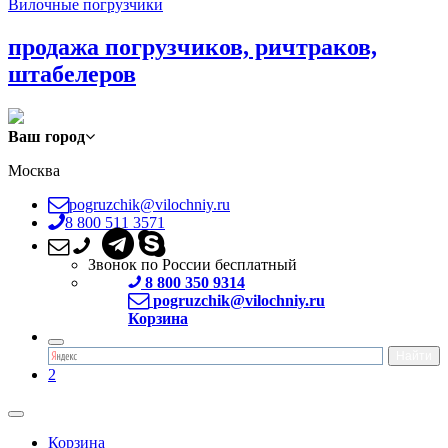
Вилочные погрузчики
продажа погрузчиков, ричтраков,
штабелеров
Ваш город
Москва
pogruzchik@vilochniy.ru
8 800 511 3571
Звонок по России бесплатный
8 800 350 9314
pogruzchik@vilochniy.ru
Корзина
2
Корзина