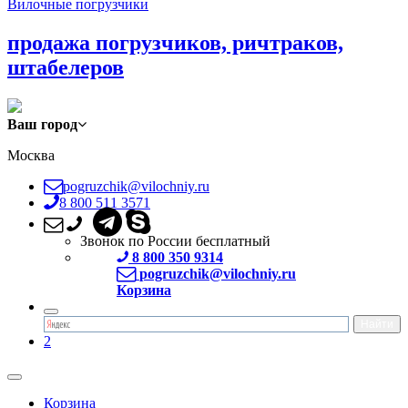
Вилочные погрузчики
продажа погрузчиков, ричтраков,
штабелеров
Ваш город
Москва
pogruzchik@vilochniy.ru
8 800 511 3571
Звонок по России бесплатный
8 800 350 9314
pogruzchik@vilochniy.ru
Корзина
2
Корзина