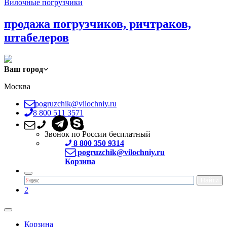
Вилочные погрузчики
продажа погрузчиков, ричтраков,
штабелеров
Ваш город
Москва
pogruzchik@vilochniy.ru
8 800 511 3571
Звонок по России бесплатный
8 800 350 9314
pogruzchik@vilochniy.ru
Корзина
2
Корзина