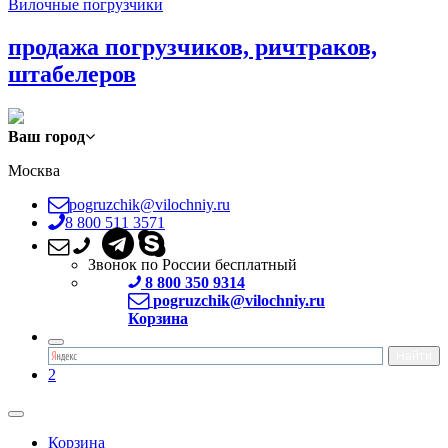
Вилочные погрузчики
продажа погрузчиков, ричтраков,
штабелеров
Ваш город
Москва
pogruzchik@vilochniy.ru
8 800 511 3571
Звонок по России бесплатный
8 800 350 9314
pogruzchik@vilochniy.ru
Корзина
2
Корзина