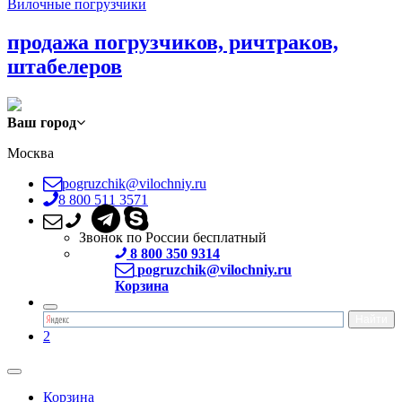
Вилочные погрузчики
продажа погрузчиков, ричтраков,
штабелеров
Ваш город
Москва
pogruzchik@vilochniy.ru
8 800 511 3571
Звонок по России бесплатный
8 800 350 9314
pogruzchik@vilochniy.ru
Корзина
2
Корзина