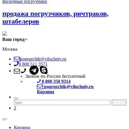
Вилочные погрузчики
продажа погрузчиков, ричтраков,
штабелеров
Ваш город
Москва
pogruzchik@vilochniy.ru
8 800 511 3571
Звонок по России бесплатный
8 800 350 9314
pogruzchik@vilochniy.ru
Корзина
2
Корзина