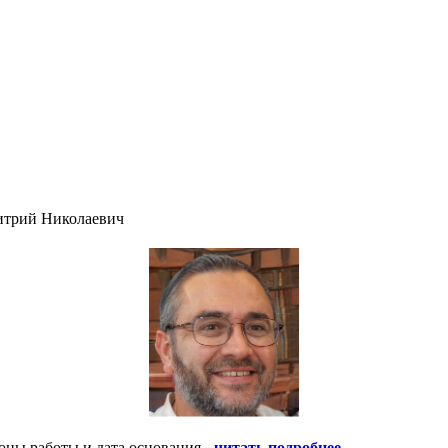
итрий Николаевич
оны работы и дата основания -
читать подробнее
.