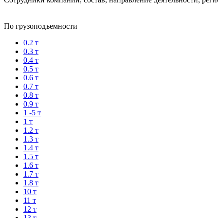
По грузоподъемности
0.2 т
0.3 т
0.4 т
0.5 т
0.6 т
0.7 т
0.8 т
0.9 т
1 -5 т
1 т
1.2 т
1.3 т
1.4 т
1.5 т
1.6 т
1.7 т
1.8 т
10 т
11 т
12 т
13 т