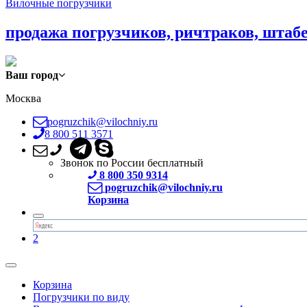
Вилочные погрузчики
продажа погрузчиков, ричтраков, штаб
Ваш город
Москва
pogruzchik@vilochniy.ru
8 800 511 3571
Звонок по России бесплатный
8 800 350 9314
pogruzchik@vilochniy.ru
Корзина
2
Корзина
Погрузчики по виду