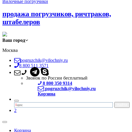
Вилочные погрузчики
продажа погрузчиков, ричтраков,
штабелеров
Ваш город
Москва
pogruzchik@vilochniy.ru
8 800 511 3571
Звонок по России бесплатный
8 800 350 9314
pogruzchik@vilochniy.ru
Корзина
2
Корзина