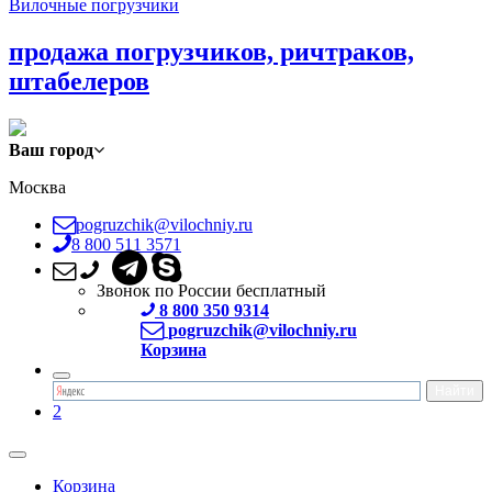
Вилочные погрузчики
продажа погрузчиков, ричтраков,
штабелеров
Ваш город
Москва
pogruzchik@vilochniy.ru
8 800 511 3571
Звонок по России бесплатный
8 800 350 9314
pogruzchik@vilochniy.ru
Корзина
2
Корзина