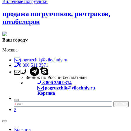
Вилочные погрузчики
продажа погрузчиков, ричтраков,
штабелеров
Ваш город
Москва
pogruzchik@vilochniy.ru
8 800 511 3571
Звонок по России бесплатный
8 800 350 9314
pogruzchik@vilochniy.ru
Корзина
2
Корзина