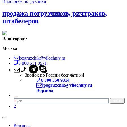
Вилочные погрузчики
продажа погрузчиков, ричтраков,
штабелеров
Ваш город
Москва
pogruzchik@vilochniy.ru
8 800 511 3571
Звонок по России бесплатный
8 800 350 9314
pogruzchik@vilochniy.ru
Корзина
2
Корзина