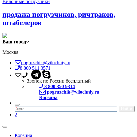
Вилочные погрузчики
продажа погрузчиков, ричтраков,
штабелеров
Ваш город
Москва
pogruzchik@vilochniy.ru
8 800 511 3571
Звонок по России бесплатный
8 800 350 9314
pogruzchik@vilochniy.ru
Корзина
2
Корзина