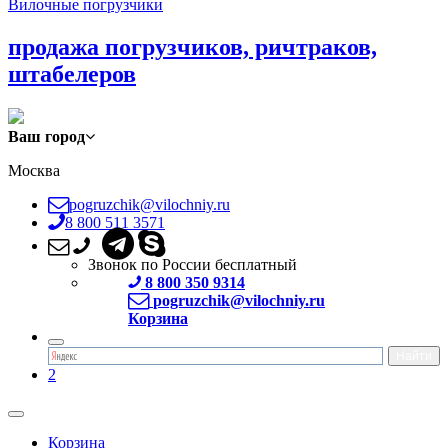
Вилочные погрузчики
продажа погрузчиков, ричтраков,
штабелеров
Ваш город
Москва
pogruzchik@vilochniy.ru
8 800 511 3571
Звонок по России бесплатный
8 800 350 9314
pogruzchik@vilochniy.ru
Корзина
2
Корзина