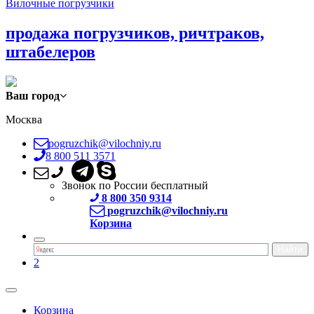
Вилочные погрузчики
продажа погрузчиков, ричтраков,
штабелеров
Ваш город
Москва
pogruzchik@vilochniy.ru
8 800 511 3571
Звонок по России бесплатный
8 800 350 9314
pogruzchik@vilochniy.ru
Корзина
2
Корзина