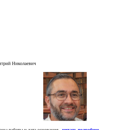
итрий Николаевич
оны работы и дата основания -
читать подробнее
.