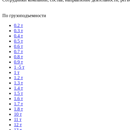
По грузоподъемности
0.2 т
0.3 т
0.4 т
0.5 т
0.6 т
0.7 т
0.8 т
0.9 т
1 -5 т
1 т
1.2 т
1.3 т
1.4 т
1.5 т
1.6 т
1.7 т
1.8 т
10 т
11 т
12 т
13 т