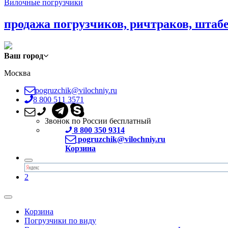
Вилочные погрузчики
продажа погрузчиков, ричтраков, штаб
Ваш город
Москва
pogruzchik@vilochniy.ru
8 800 511 3571
Звонок по России бесплатный
8 800 350 9314
pogruzchik@vilochniy.ru
Корзина
2
Корзина
Погрузчики по виду