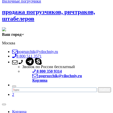
Вилочные погрузчики
продажа погрузчиков, ричтраков,
штабелеров
Ваш город
Москва
pogruzchik@vilochniy.ru
8 800 511 3571
Звонок по России бесплатный
8 800 350 9314
pogruzchik@vilochniy.ru
Корзина
2
Корзина