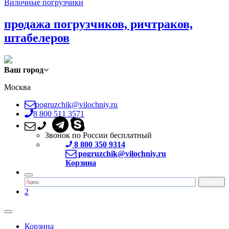
Вилочные погрузчики
продажа погрузчиков, ричтраков,
штабелеров
Ваш город
Москва
pogruzchik@vilochniy.ru
8 800 511 3571
Звонок по России бесплатный
8 800 350 9314
pogruzchik@vilochniy.ru
Корзина
2
Корзина