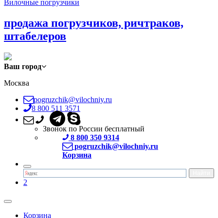
Вилочные погрузчики
продажа погрузчиков, ричтраков,
штабелеров
Ваш город
Москва
pogruzchik@vilochniy.ru
8 800 511 3571
Звонок по России бесплатный
8 800 350 9314
pogruzchik@vilochniy.ru
Корзина
2
Корзина