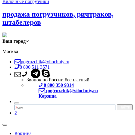
Вилочные погрузчики
продажа погрузчиков, ричтраков,
штабелеров
Ваш город
Москва
pogruzchik@vilochniy.ru
8 800 511 3571
Звонок по России бесплатный
8 800 350 9314
pogruzchik@vilochniy.ru
Корзина
2
Корзина