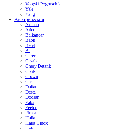
Volgski Pogruschik
Yale
Yang
Электрический
Artison
Atlet
Balkancar
Baoli
Belet
Bt
Carer
Cesab
Chery Detank
Clark
Crown
Ctc
Dalian
Desta
Doosan
Faba
Feeler
Fimsa
Halla
Halla-Cinox
Heli