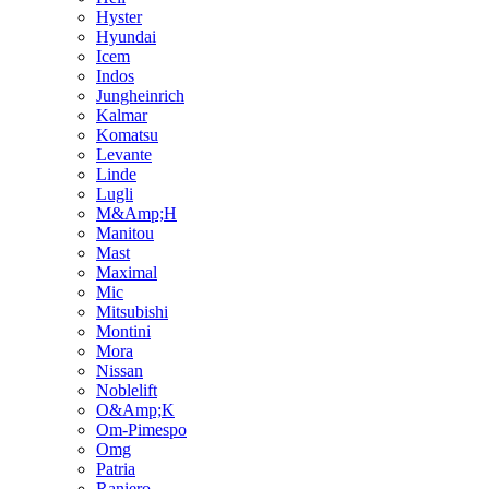
Hyster
Hyundai
Icem
Indos
Jungheinrich
Kalmar
Komatsu
Levante
Linde
Lugli
M&Amp;H
Manitou
Mast
Maximal
Mic
Mitsubishi
Montini
Mora
Nissan
Noblelift
O&Amp;K
Om-Pimespo
Omg
Patria
Raniero