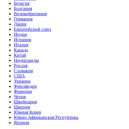
Бельгия
Болгария
Великобритания
Германия
Дания
Европейский союз
Индия
Испания
Италия
Канада
Китай
Нидерланды
Россия
Словакия
США
Украина
Финляндия
Франция
Чехия
Швейцария
Швеция
Южная Корея
Южно-Африканская Республика
Япония