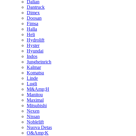
Dalian
Dantruck
Dimex
Doosan
Fimsa
Halla
Heli
Hydrolift
Hyster
Hyundai
Indos
Jungheinrich
Kalmar
Komatsu
Linde
Lugli
M&Amp;H
Manitou
Maximal
Mitsubishi
Nexen
Nissan
Noblelift
Nuova Detas
O&Amp;K