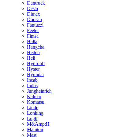
Dantruck
Desta
Dimex
Doosan
Fantuzzi
Feeler
Fimsa
Halla
Hangcha
Heden
Heli
Hydrolift
Hyster
Hyundai
Incab
Indos
Jungheinrich
Kalmar
Komatsu
Linde
Lonking
Lugli
M&Amp;H
Manitou
Mast