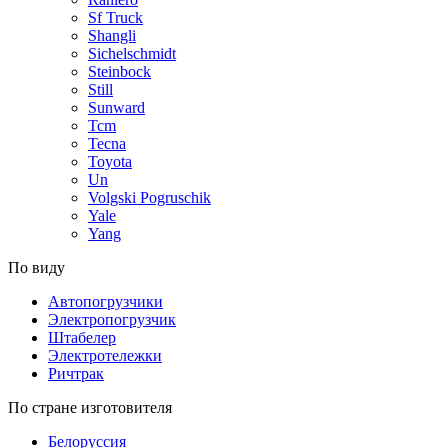
Sf Truck
Shangli
Sichelschmidt
Steinbock
Still
Sunward
Tcm
Tecna
Toyota
Un
Volgski Pogruschik
Yale
Yang
По виду
Автопогрузчики
Электропогрузчик
Штабелер
Электротележки
Ричтрак
По стране изготовителя
Белоруссия