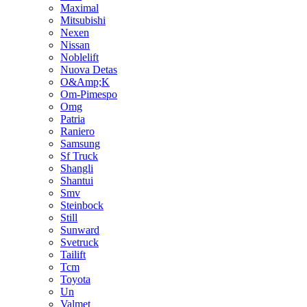
Maximal
Mitsubishi
Nexen
Nissan
Noblelift
Nuova Detas
O&Amp;K
Om-Pimespo
Omg
Patria
Raniero
Samsung
Sf Truck
Shangli
Shantui
Smv
Steinbock
Still
Sunward
Svetruck
Tailift
Tcm
Toyota
Un
Valmet