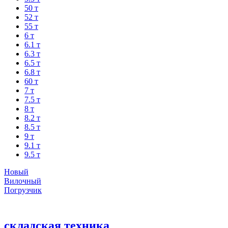
50 т
52 т
55 т
6 т
6.1 т
6.3 т
6.5 т
6.8 т
60 т
7 т
7.5 т
8 т
8.2 т
8.5 т
9 т
9.1 т
9.5 т
Новый
Вилочный
Погрузчик
складская техника