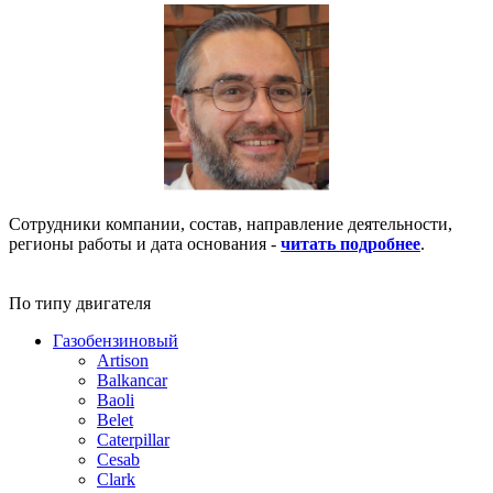
Сотрудники компании, состав, направление деятельности,
регионы работы и дата основания -
читать подробнее
.
По типу двигателя
Газобензиновый
Artison
Balkancar
Baoli
Belet
Caterpillar
Cesab
Clark