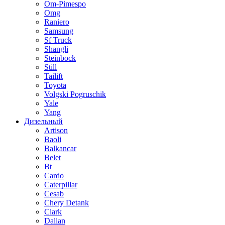
Om-Pimespo
Omg
Raniero
Samsung
Sf Truck
Shangli
Steinbock
Still
Tailift
Toyota
Volgski Pogruschik
Yale
Yang
Дизельный
Artison
Baoli
Balkancar
Belet
Bt
Cardo
Caterpillar
Cesab
Chery Detank
Clark
Dalian