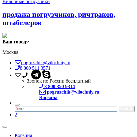
Вилочные погрузчики
продажа погрузчиков, ричтраков,
штабелеров
Ваш город
Москва
pogruzchik@vilochniy.ru
8 800 511 3571
Звонок по России бесплатный
8 800 350 9314
pogruzchik@vilochniy.ru
Корзина
2
Корзина