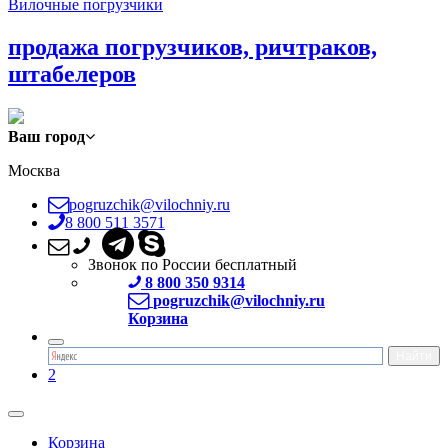
Вилочные погрузчики
продажа погрузчиков, ричтраков,
штабелеров
Ваш город
Москва
pogruzchik@vilochniy.ru
8 800 511 3571
Звонок по России бесплатный
8 800 350 9314
pogruzchik@vilochniy.ru
Корзина
2
Корзина