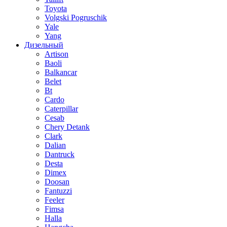
Toyota
Volgski Pogruschik
Yale
Yang
Дизельный
Artison
Baoli
Balkancar
Belet
Bt
Cardo
Caterpillar
Cesab
Chery Detank
Clark
Dalian
Dantruck
Desta
Dimex
Doosan
Fantuzzi
Feeler
Fimsa
Halla