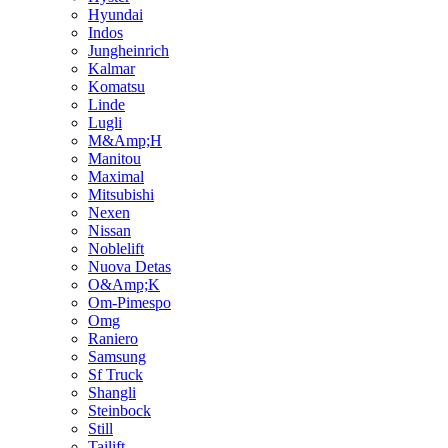
Hyundai
Indos
Jungheinrich
Kalmar
Komatsu
Linde
Lugli
M&Amp;H
Manitou
Maximal
Mitsubishi
Nexen
Nissan
Noblelift
Nuova Detas
O&Amp;K
Om-Pimespo
Omg
Raniero
Samsung
Sf Truck
Shangli
Steinbock
Still
Tailift