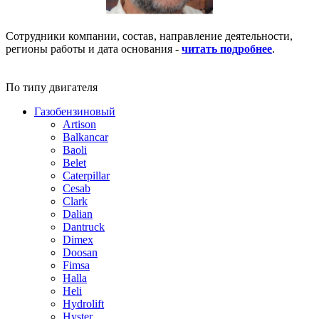
Сотрудники компании, состав, направление деятельности,
регионы работы и дата основания -
читать подробнее
.
По типу двигателя
Газобензиновый
Artison
Balkancar
Baoli
Belet
Caterpillar
Cesab
Clark
Dalian
Dantruck
Dimex
Doosan
Fimsa
Halla
Heli
Hydrolift
Hyster