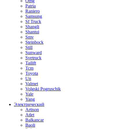
Omg
Patria
Raniero
Samsung
Sf Truck
Shangli
Shantui
Smv
Steinbock
Still
Sunward
Svetruck
Tailift
Tcm
Toyota
Un
Valmet
Volgski Pogruschik
Yale
Yang
Электрический
Artison
Atlet
Balkancar
Baoli