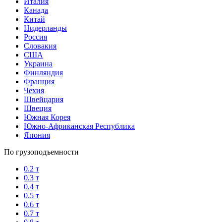
Италия
Канада
Китай
Нидерланды
Россия
Словакия
США
Украина
Финляндия
Франция
Чехия
Швейцария
Швеция
Южная Корея
Южно-Африканская Республика
Япония
По грузоподъемности
0.2 т
0.3 т
0.4 т
0.5 т
0.6 т
0.7 т