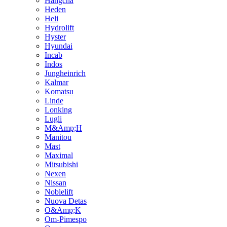
Hangcha
Heden
Heli
Hydrolift
Hyster
Hyundai
Incab
Indos
Jungheinrich
Kalmar
Komatsu
Linde
Lonking
Lugli
M&Amp;H
Manitou
Mast
Maximal
Mitsubishi
Nexen
Nissan
Noblelift
Nuova Detas
O&Amp;K
Om-Pimespo