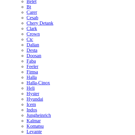
Belet
Bt
Carer
Cesab
Chery Detank
Clark
Crown
Ctc
Dalian
Desta
Doosan
Faba
Feeler
Fimsa
Halla
Halla-Cinox
Heli
Hyster
Hyundai
Icem
Indos
Jungheinrich
Kalmar
Komatsu
Levante