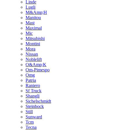
Linde
Lugli
M&Amp;H
Manitou
Mast
Maximal
Mic
Mitsubishi
Montini
Mora
Nissan
Noblelift
O&Amp;K
Om-Pimespo
Omg
Patria
Raniero
Sf Truck
Shangli
Sichelschmidt
Steinbock
Still
Sunward
Tcm
Tecna