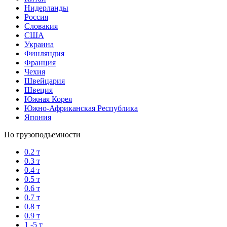
Нидерланды
Россия
Словакия
США
Украина
Финляндия
Франция
Чехия
Швейцария
Швеция
Южная Корея
Южно-Африканская Республика
Япония
По грузоподъемности
0.2 т
0.3 т
0.4 т
0.5 т
0.6 т
0.7 т
0.8 т
0.9 т
1 -5 т