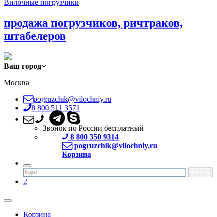
Вилочные погрузчики
продажа погрузчиков, ричтраков,
штабелеров
Ваш город
Москва
pogruzchik@vilochniy.ru
8 800 511 3571
Звонок по России бесплатный
8 800 350 9314
pogruzchik@vilochniy.ru
Корзина
2
Корзина