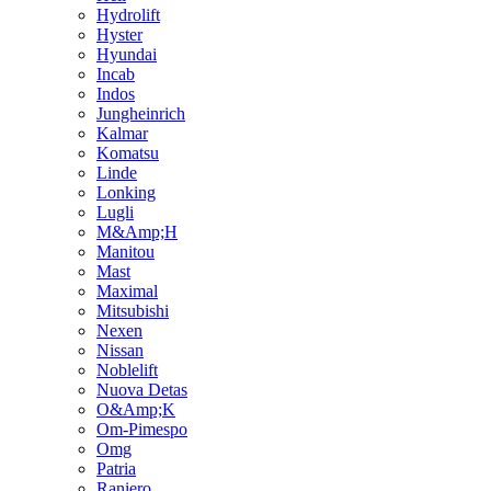
Hydrolift
Hyster
Hyundai
Incab
Indos
Jungheinrich
Kalmar
Komatsu
Linde
Lonking
Lugli
M&Amp;H
Manitou
Mast
Maximal
Mitsubishi
Nexen
Nissan
Noblelift
Nuova Detas
O&Amp;K
Om-Pimespo
Omg
Patria
Raniero