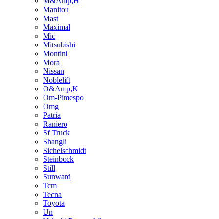
M&Amp;H
Manitou
Mast
Maximal
Mic
Mitsubishi
Montini
Mora
Nissan
Noblelift
O&Amp;K
Om-Pimespo
Omg
Patria
Raniero
Sf Truck
Shangli
Sichelschmidt
Steinbock
Still
Sunward
Tcm
Tecna
Toyota
Un