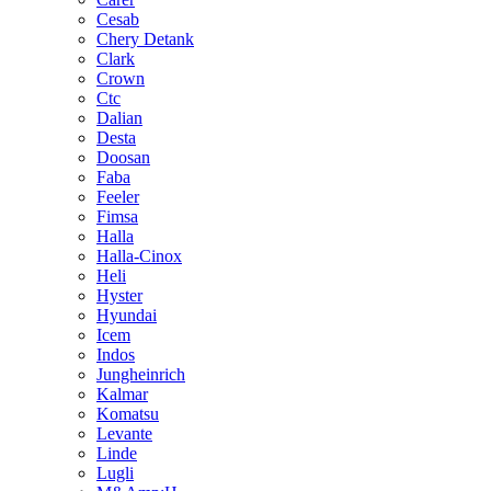
Cesab
Chery Detank
Clark
Crown
Ctc
Dalian
Desta
Doosan
Faba
Feeler
Fimsa
Halla
Halla-Cinox
Heli
Hyster
Hyundai
Icem
Indos
Jungheinrich
Kalmar
Komatsu
Levante
Linde
Lugli