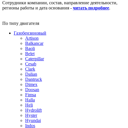
Сотрудники компании, состав, направление деятельности,
регионы работы и дата основания -
читать подробнее
.
По типу двигателя
Газобензиновый
Artison
Balkancar
Baoli
Belet
Caterpillar
Cesab
Clark
Dalian
Dantruck
Dimex
Doosan
Fimsa
Halla
Heli
Hydrolift
Hyster
Hyundai
Indos