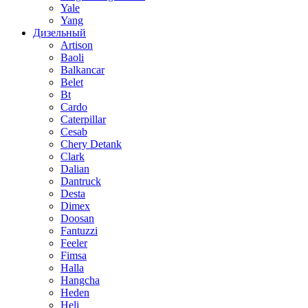
Yale
Yang
Дизельный
Artison
Baoli
Balkancar
Belet
Bt
Cardo
Caterpillar
Cesab
Chery Detank
Clark
Dalian
Dantruck
Desta
Dimex
Doosan
Fantuzzi
Feeler
Fimsa
Halla
Hangcha
Heden
Heli