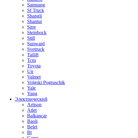
Samsung
Sf Truck
Shangli
Shantui
Smv
Steinbock
Still
Sunward
Svetruck
Tailift
Tcm
Toyota
Un
Valmet
Volgski Pogruschik
Yale
Yang
Электрический
Artison
Atlet
Balkancar
Baoli
Belet
Bt
Carer