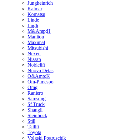
Jungheinrich
Kalmar
Komatsu
Linde
Lugli
M&Amp;H
Manitou
Maximal
Mitsubishi
Nexen
Nissan
Noblelift
Nuova Detas
O&Amp;K
Om-Pimespo
Omg
Raniero
Samsung
Sf Truck
Shangli
Steinbock
Still
Tailift
Toyota
Volgski Pogruschik