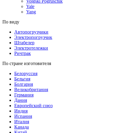
Volgski Pogruschik
Yale
Yang
По виду
Автопогрузчики
Электропогрузчик
Штабелер
Электротележки
Ричтрак
По стране изготовителя
Белоруссия
Бельгия
Болгария
Великобритания
Германия
Дания
Европейский союз
Индия
Испания
Италия
Канада
Китай