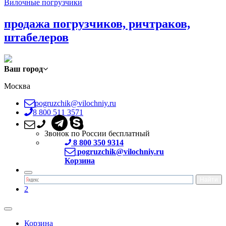
Вилочные погрузчики
продажа погрузчиков, ричтраков,
штабелеров
Ваш город
Москва
pogruzchik@vilochniy.ru
8 800 511 3571
Звонок по России бесплатный
8 800 350 9314
pogruzchik@vilochniy.ru
Корзина
2
Корзина