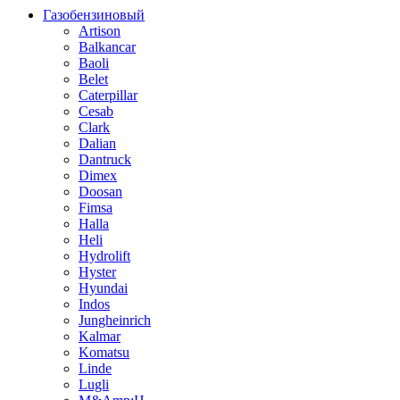
Газобензиновый
Artison
Balkancar
Baoli
Belet
Caterpillar
Cesab
Clark
Dalian
Dantruck
Dimex
Doosan
Fimsa
Halla
Heli
Hydrolift
Hyster
Hyundai
Indos
Jungheinrich
Kalmar
Komatsu
Linde
Lugli