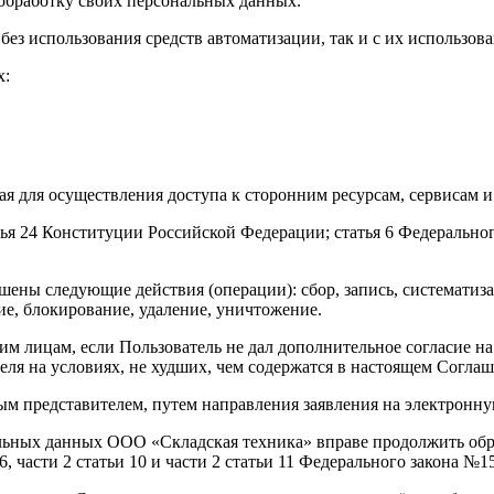
 обработку своих персональных данных.
без использования средств автоматизации, так и с их использов
х:
мая для осуществления доступа к сторонним ресурсам, сервисам 
тья 24 Конституции Российской Федерации; статья 6 Федеральн
ены следующие действия (операции): сбор, запись, систематиза
ие, блокирование, удаление, уничтожение.
м лицам, если Пользователь не дал дополнительное согласие на
ля на условиях, не худших, чем содержатся в настоящем Согла
ым представителем, путем направления заявления на электронн
альных данных ООО «Складская техника» вправе продолжить обр
6, части 2 статьи 10 и части 2 статьи 11 Федерального закона №