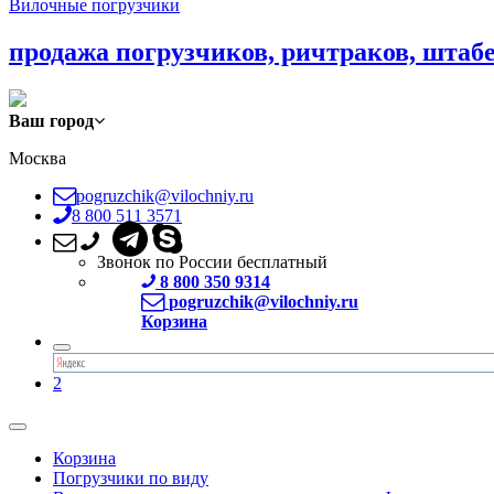
Вилочные погрузчики
продажа погрузчиков, ричтраков, штаб
Ваш город
Москва
pogruzchik@vilochniy.ru
8 800 511 3571
Звонок по России бесплатный
8 800 350 9314
pogruzchik@vilochniy.ru
Корзина
2
Корзина
Погрузчики по виду