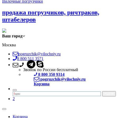
Вилочные погрузчики
продажа погрузчиков, ричтраков,
штабелеров
Ваш город
Москва
pogruzchik@vilochniy.ru
8 800 511 3571
Звонок по России бесплатный
8 800 350 9314
pogruzchik@vilochniy.ru
Корзина
2
Корзина