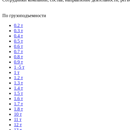
По грузоподъемности
0.2 т
0.3 т
0.4 т
0.5 т
0.6 т
0.7 т
0.8 т
0.9 т
1 -5 т
1 т
1.2 т
1.3 т
1.4 т
1.5 т
1.6 т
1.7 т
1.8 т
10 т
11 т
12 т
13 т