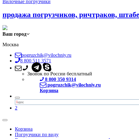
Вилочные погрузчики
продажа погрузчиков, ричтраков, штаб
Ваш город
Москва
pogruzchik@vilochniy.ru
8 800 511 3571
Звонок по России бесплатный
8 800 350 9314
pogruzchik@vilochniy.ru
Корзина
2
Корзина
Погрузчики по виду