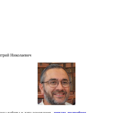
итрий Николаевич
оны работы и дата основания -
читать подробнее
.