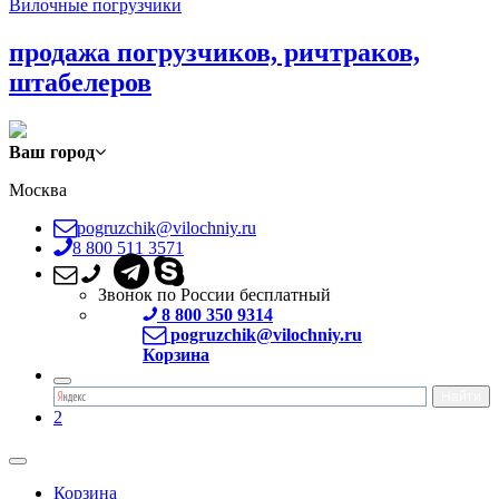
Вилочные погрузчики
продажа погрузчиков, ричтраков,
штабелеров
Ваш город
Москва
pogruzchik@vilochniy.ru
8 800 511 3571
Звонок по России бесплатный
8 800 350 9314
pogruzchik@vilochniy.ru
Корзина
2
Корзина