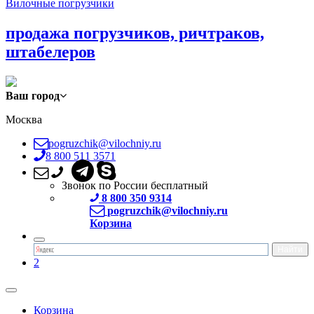
Вилочные погрузчики
продажа погрузчиков, ричтраков,
штабелеров
Ваш город
Москва
pogruzchik@vilochniy.ru
8 800 511 3571
Звонок по России бесплатный
8 800 350 9314
pogruzchik@vilochniy.ru
Корзина
2
Корзина