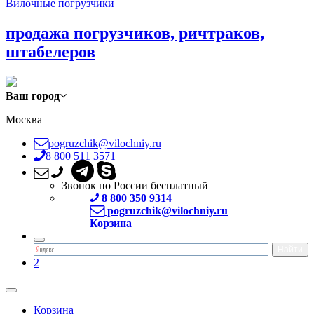
Вилочные погрузчики
продажа погрузчиков, ричтраков,
штабелеров
Ваш город
Москва
pogruzchik@vilochniy.ru
8 800 511 3571
Звонок по России бесплатный
8 800 350 9314
pogruzchik@vilochniy.ru
Корзина
2
Корзина