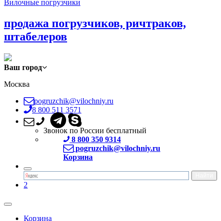
Вилочные погрузчики
продажа погрузчиков, ричтраков,
штабелеров
Ваш город
Москва
pogruzchik@vilochniy.ru
8 800 511 3571
Звонок по России бесплатный
8 800 350 9314
pogruzchik@vilochniy.ru
Корзина
2
Корзина