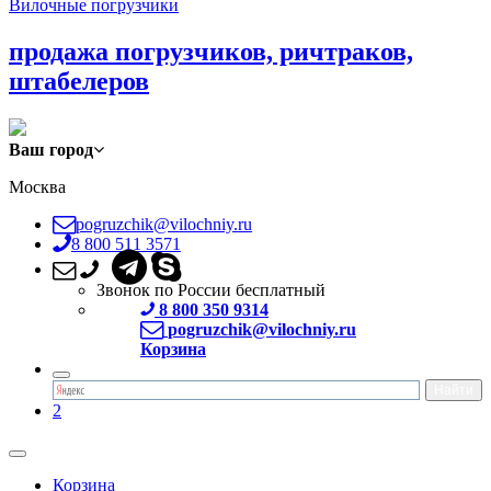
Вилочные погрузчики
продажа погрузчиков, ричтраков,
штабелеров
Ваш город
Москва
pogruzchik@vilochniy.ru
8 800 511 3571
Звонок по России бесплатный
8 800 350 9314
pogruzchik@vilochniy.ru
Корзина
2
Корзина