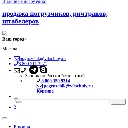
Вилочные погрузчики
продажа погрузчиков, ричтраков,
штабелеров
Ваш город
Москва
pogruzchik@vilochniy.ru
8 800 511 3571
Звонок по России бесплатный
8 800 350 9314
pogruzchik@vilochniy.ru
Корзина
2
Корзина