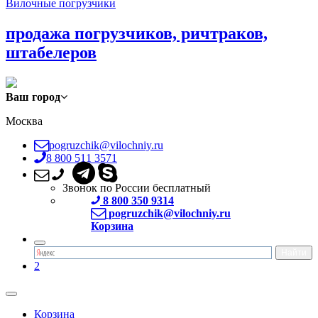
Вилочные погрузчики
продажа погрузчиков, ричтраков,
штабелеров
Ваш город
Москва
pogruzchik@vilochniy.ru
8 800 511 3571
Звонок по России бесплатный
8 800 350 9314
pogruzchik@vilochniy.ru
Корзина
2
Корзина