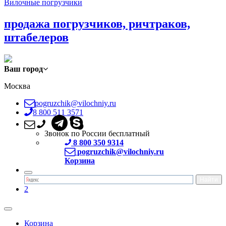
Вилочные погрузчики
продажа погрузчиков, ричтраков,
штабелеров
Ваш город
Москва
pogruzchik@vilochniy.ru
8 800 511 3571
Звонок по России бесплатный
8 800 350 9314
pogruzchik@vilochniy.ru
Корзина
2
Корзина