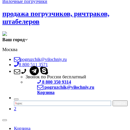
Вилочные погрузчики
продажа погрузчиков, ричтраков,
штабелеров
Ваш город
Москва
pogruzchik@vilochniy.ru
8 800 511 3571
Звонок по России бесплатный
8 800 350 9314
pogruzchik@vilochniy.ru
Корзина
2
Корзина