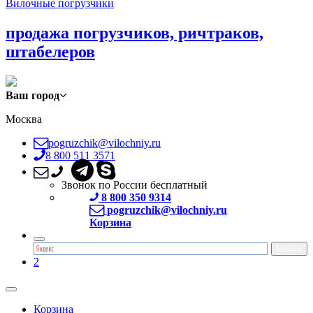
Вилочные погрузчики
продажа погрузчиков, ричтраков,
штабелеров
Ваш город
Москва
pogruzchik@vilochniy.ru
8 800 511 3571
Звонок по России бесплатный
8 800 350 9314
pogruzchik@vilochniy.ru
Корзина
2
Корзина